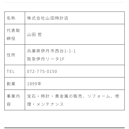
名称
株式会社山田時計店
代表取
山田 哲
締役
兵庫県伊丹市西台1-1-1
住所
阪急伊丹リータ1F
TEL
072-775-0150
創業
1899年
事業内
宝石・時計・貴金属の販売、リフォーム、修
容
理・メンテナンス