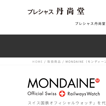
コ
ナ
ン
ビ
テ
ゲ
プレシャス丹尚堂
ン
ー
ツ
シ
へ
ョ
ス
ン
キ
に
HOME
取扱商品
MONDAINE（モンディー
ッ
移
プ
動
スイス国鉄オフィシャルウォッチ」を