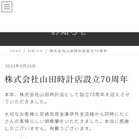
コ
ナ
ン
ビ
テ
ゲ
お知らせ
ン
ー
ツ
シ
へ
ョ
HOME
お知らせ
株式会社山田時計店設立70周年
ス
ン
キ
に
2023年5月26日
ッ
移
株式会社山田時計店設立70周年
プ
動
本年、株式会社山田時計店として設立70周年を迎えさせ
ていただきました。
大切なお客様と尼崎信用金庫伊丹支店様から同時にたく
さんの素晴らしい胡蝶蘭をいただきました。本当に感謝
しかございません。有難うございます。