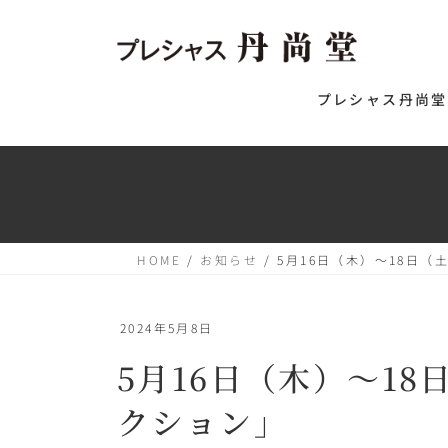
コ
ナ
ン
ビ
テ
ゲ
プレシャス丹尚堂
ン
ー
ツ
シ
へ
ョ
ス
ン
キ
に
HOME
お知らせ
5月16日（木）〜18日（
ッ
移
プ
動
2024年5月8日
5月16日（木）〜18
クション」